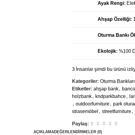
Ayak Rengi:
Ele
Ahşap Özelliği:
Oturma Bankı Ö
Ekolojik:
%100 D
3
İnsanlar şimdi bu ürünü izliy
Kategoriler:
Oturma Bankları
Etiketler:
ahşap bank
,
banc
holzbank
,
kndparkbahce
,
la
,
outdoorfurniture
,
park otura
strasemöbel
,
streetfurniture
,
Paylaş:
AÇIKLAMA
DEĞERLENDIRMELER (0)