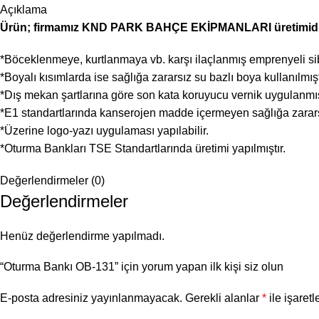
Açıklama
Ürün; firmamız KND PARK BAHÇE EKİPMANLARI üretimidi
*Böceklenmeye, kurtlanmaya vb. karşı ilaçlanmış emprenyeli sib
*Boyalı kısımlarda ise sağlığa zararsız su bazlı boya kullanılmışt
*Dış mekan şartlarına göre son kata koruyucu vernik uygulanmış
*E1 standartlarında kanserojen madde içermeyen sağlığa zararsız
*Üzerine logo-yazı uygulaması yapılabilir.
*Oturma Bankları TSE Standartlarında üretimi yapılmıştır.
Değerlendirmeler (0)
Değerlendirmeler
Henüz değerlendirme yapılmadı.
“Oturma Bankı OB-131” için yorum yapan ilk kişi siz olun
E-posta adresiniz yayınlanmayacak.
Gerekli alanlar
*
ile işaretl