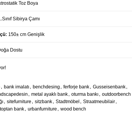
ktrostatik Toz Boya
1.Sınıf Sibirya Çamı
lçü:
150± cm Genişlik
oğa Dostu
or!
o
,
bank imalatı
,
benchdesing
,
ferforje bank
,
Gusseisenbank
,
ndscapedesin
,
metal ayaklı bank
,
oturma bankı
,
outdoorbench
ğı
,
sitefurniture
,
sitzbank
,
Stadtmöbel
,
Straatmeubilair
,
toptan bank
,
urbanfurniture
,
wood bench