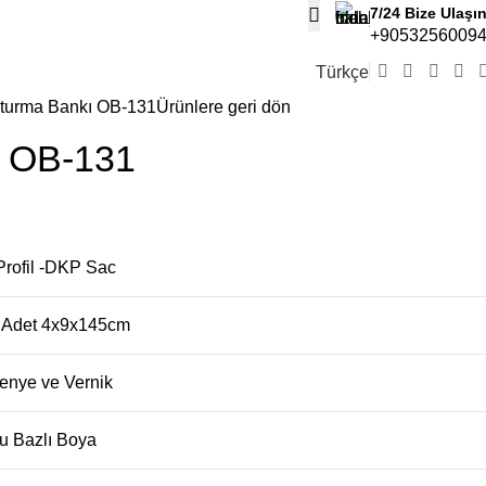
7/24 Bize Ulaşı
+9053256009
Türkçe
turma Bankı OB-131
Ürünlere geri dön
ı OB-131
Profil -DKP Sac
 Adet 4x9x145cm
enye ve Vernik
u Bazlı Boya