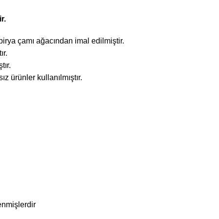
r.
irya çamı ağacından imal edilmiştir.
ır.
tır.
 ürünler kullanılmıştır.
enmişlerdir