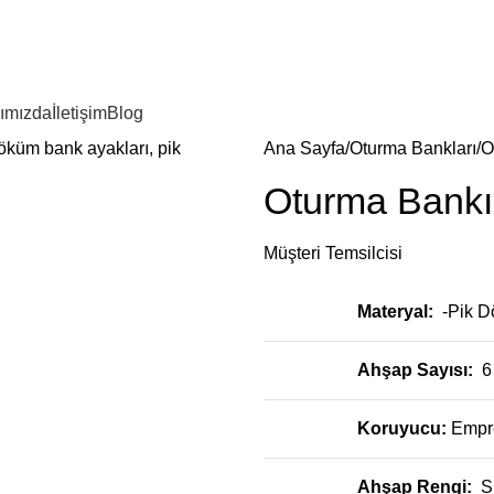
ımızda
İletişim
Blog
Ana Sayfa
Oturma Bankları
O
Oturma Bank
Müşteri Temsilcisi
Materyal:
-Pik 
Ahşap Sayısı:
6
Koruyucu:
Empr
Ahşap Rengi:
S