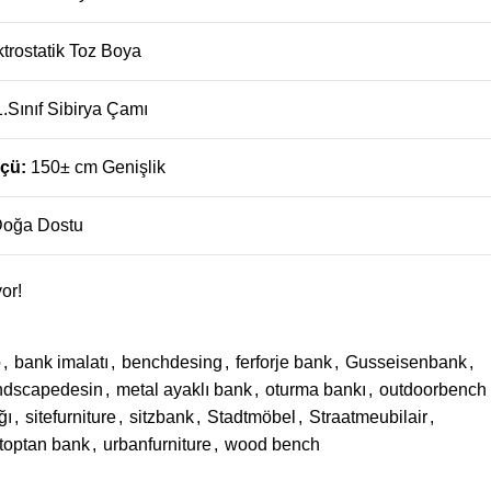
ktrostatik Toz Boya
1.Sınıf Sibirya Çamı
lçü:
150± cm Genişlik
oğa Dostu
or!
o
,
bank imalatı
,
benchdesing
,
ferforje bank
,
Gusseisenbank
,
ndscapedesin
,
metal ayaklı bank
,
oturma bankı
,
outdoorbench
ğı
,
sitefurniture
,
sitzbank
,
Stadtmöbel
,
Straatmeubilair
,
toptan bank
,
urbanfurniture
,
wood bench