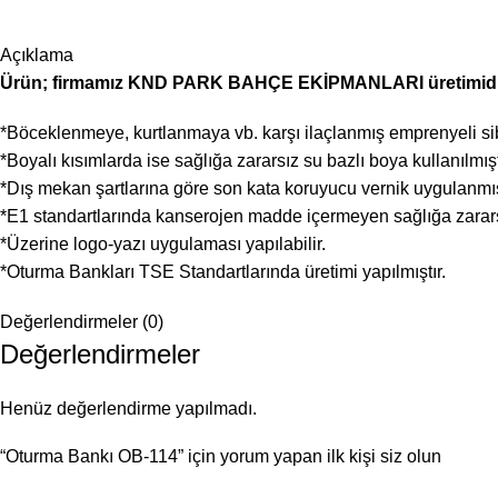
Açıklama
Ürün; firmamız KND PARK BAHÇE EKİPMANLARI üretimidi
*Böceklenmeye, kurtlanmaya vb. karşı ilaçlanmış emprenyeli sib
*Boyalı kısımlarda ise sağlığa zararsız su bazlı boya kullanılmışt
*Dış mekan şartlarına göre son kata koruyucu vernik uygulanmış
*E1 standartlarında kanserojen madde içermeyen sağlığa zararsız
*Üzerine logo-yazı uygulaması yapılabilir.
*Oturma Bankları TSE Standartlarında üretimi yapılmıştır.
Değerlendirmeler (0)
Değerlendirmeler
Henüz değerlendirme yapılmadı.
“Oturma Bankı OB-114” için yorum yapan ilk kişi siz olun