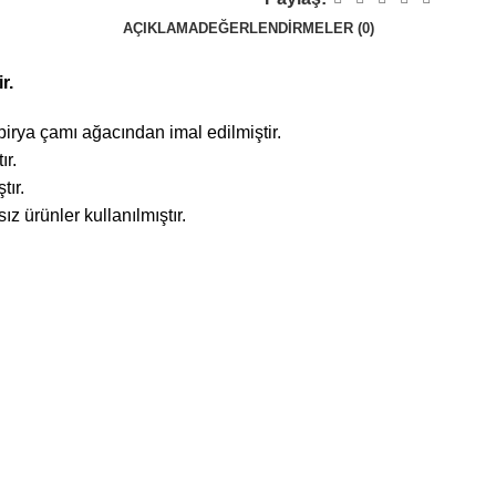
AÇIKLAMA
DEĞERLENDIRMELER (0)
r.
irya çamı ağacından imal edilmiştir.
ır.
tır.
 ürünler kullanılmıştır.