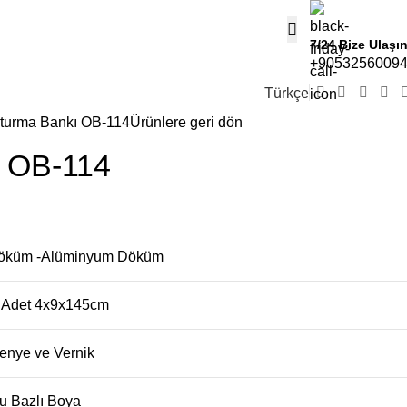
7/24 Bize Ulaşı
+9053256009
Türkçe
turma Bankı OB-114
Ürünlere geri dön
ı OB-114
Döküm -Alüminyum Döküm
 Adet 4x9x145cm
enye ve Vernik
u Bazlı Boya