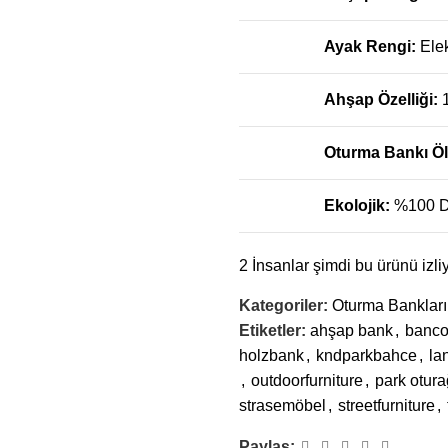
Ayak Rengi:
Ele
Ahşap Özelliği:
Oturma Bankı Ö
Ekolojik:
%100 D
2
İnsanlar şimdi bu ürünü izliy
Kategoriler:
Oturma Bankları
Etiketler:
ahşap bank
,
banc
holzbank
,
kndparkbahce
,
la
,
outdoorfurniture
,
park otura
strasemöbel
,
streetfurniture
,
Paylaş: