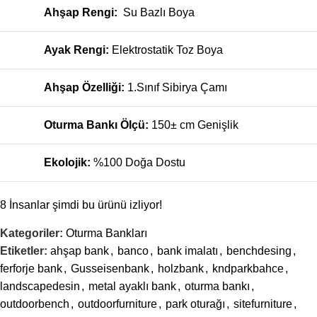
Ahşap Rengi:
Su Bazlı Boya
Ayak Rengi:
Elektrostatik Toz Boya
Ahşap Özelliği:
1.Sınıf Sibirya Çamı
Oturma Bankı Ölçü:
150± cm Genişlik
Ekolojik:
%100 Doğa Dostu
8
İnsanlar şimdi bu ürünü izliyor!
Kategoriler:
Oturma Bankları
Etiketler:
ahşap bank
,
banco
,
bank imalatı
,
benchdesing
,
ferforje bank
,
Gusseisenbank
,
holzbank
,
kndparkbahce
,
landscapedesin
,
metal ayaklı bank
,
oturma bankı
,
outdoorbench
,
outdoorfurniture
,
park oturağı
,
sitefurniture
,