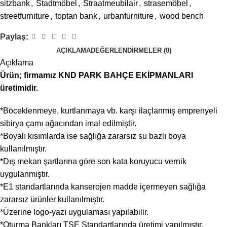
sitzbank
,
Stadtmöbel
,
Straatmeubilair
,
strasemöbel
,
streetfurniture
,
toptan bank
,
urbanfurniture
,
wood bench
Paylaş:
AÇIKLAMA
DEĞERLENDIRMELER (0)
Açıklama
Ürün; firmamız KND PARK BAHÇE EKİPMANLARI
üretimidir.
*Böceklenmeye, kurtlanmaya vb. karşı ilaçlanmış emprenyeli
sibirya çamı ağacından imal edilmiştir.
*Boyalı kısımlarda ise sağlığa zararsız su bazlı boya
kullanılmıştır.
*Dış mekan şartlarına göre son kata koruyucu vernik
uygulanmıştır.
*E1 standartlarında kanserojen madde içermeyen sağlığa
zararsız ürünler kullanılmıştır.
*Üzerine logo-yazı uygulaması yapılabilir.
*Oturma Bankları TSE Standartlarında üretimi yapılmıştır.