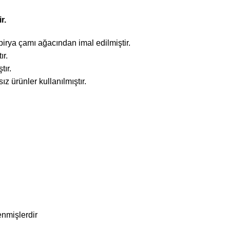
r.
irya çamı ağacından imal edilmiştir.
ır.
tır.
 ürünler kullanılmıştır.
enmişlerdir