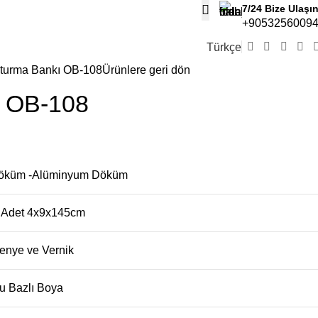
7/24 Bize Ulaşı
+9053256009
Türkçe
turma Bankı OB-108
Ürünlere geri dön
ı OB-108
Döküm -Alüminyum Döküm
 Adet 4x9x145cm
enye ve Vernik
u Bazlı Boya