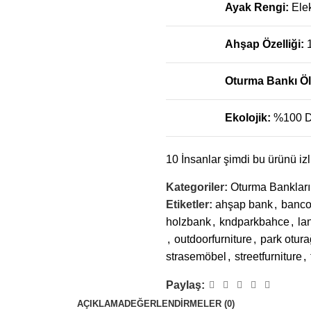
Ayak Rengi:
Ele
Ahşap Özelliği:
Oturma Bankı Ö
Ekolojik:
%100 D
10
İnsanlar şimdi bu ürünü izl
Kategoriler:
Oturma Bankları
Etiketler:
ahşap bank
,
banc
holzbank
,
kndparkbahce
,
la
,
outdoorfurniture
,
park otura
strasemöbel
,
streetfurniture
,
Paylaş:
AÇIKLAMA
DEĞERLENDIRMELER (0)