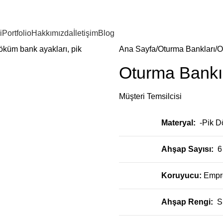
i
Portfolio
Hakkımızda
İletişim
Blog
Ana Sayfa
Oturma Bankları
O
Oturma Bank
Müşteri Temsilcisi
Materyal:
-Pik 
Ahşap Sayısı:
6
Koruyucu:
Empr
Ahşap Rengi:
S