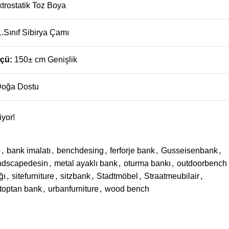
ktrostatik Toz Boya
1.Sınıf Sibirya Çamı
lçü:
150± cm Genişlik
oğa Dostu
iyor!
o
,
bank imalatı
,
benchdesing
,
ferforje bank
,
Gusseisenbank
,
ndscapedesin
,
metal ayaklı bank
,
oturma bankı
,
outdoorbench
ğı
,
sitefurniture
,
sitzbank
,
Stadtmöbel
,
Straatmeubilair
,
toptan bank
,
urbanfurniture
,
wood bench