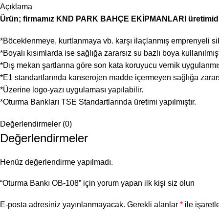
Açıklama
Ürün; firmamız KND PARK BAHÇE EKİPMANLARI üretimidi
*Böceklenmeye, kurtlanmaya vb. karşı ilaçlanmış emprenyeli sib
*Boyalı kısımlarda ise sağlığa zararsız su bazlı boya kullanılmışt
*Dış mekan şartlarına göre son kata koruyucu vernik uygulanmış
*E1 standartlarında kanserojen madde içermeyen sağlığa zararsız
*Üzerine logo-yazı uygulaması yapılabilir.
*Oturma Bankları TSE Standartlarında üretimi yapılmıştır.
Değerlendirmeler (0)
Değerlendirmeler
Henüz değerlendirme yapılmadı.
“Oturma Bankı OB-108” için yorum yapan ilk kişi siz olun
E-posta adresiniz yayınlanmayacak.
Gerekli alanlar
*
ile işaretl