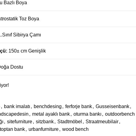
u Bazlı Boya
ktrostatik Toz Boya
1.Sınıf Sibirya Çamı
lçü:
150± cm Genişlik
oğa Dostu
iyor!
o
,
bank imalatı
,
benchdesing
,
ferforje bank
,
Gusseisenbank
,
ndscapedesin
,
metal ayaklı bank
,
oturma bankı
,
outdoorbench
ğı
,
sitefurniture
,
sitzbank
,
Stadtmöbel
,
Straatmeubilair
,
toptan bank
,
urbanfurniture
,
wood bench