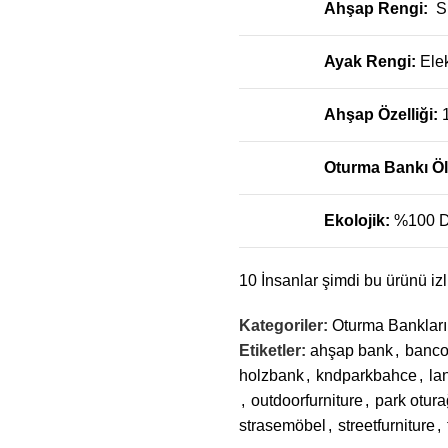
Ahşap Rengi:
S
Ayak Rengi:
Ele
Ahşap Özelliği:
Oturma Bankı Ö
Ekolojik:
%100 D
10
İnsanlar şimdi bu ürünü izl
Kategoriler:
Oturma Bankları
Etiketler:
ahşap bank
,
banc
holzbank
,
kndparkbahce
,
la
,
outdoorfurniture
,
park otura
strasemöbel
,
streetfurniture
,