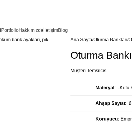
i
Portfolio
Hakkımızda
İletişim
Blog
Ana Sayfa
Oturma Bankları
O
Oturma Bank
Müşteri Temsilcisi
Materyal:
-Kutu 
Ahşap Sayısı:
6
Koruyucu:
Empr