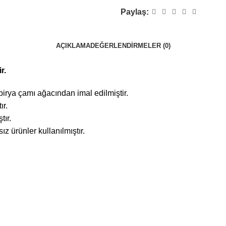
Paylaş:
AÇIKLAMA
DEĞERLENDIRMELER (0)
r.
irya çamı ağacından imal edilmiştir.
ır.
tır.
 ürünler kullanılmıştır.