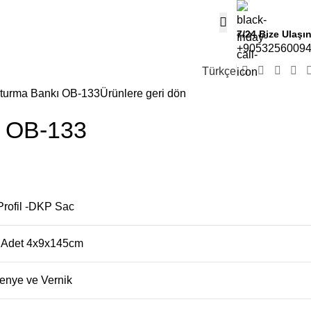
7/24 Bize Ulaşı
+9053256009
Türkçe
turma Bankı OB-133
Ürünlere geri dön
ı OB-133
Profil -DKP Sac
 Adet 4x9x145cm
enye ve Vernik