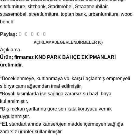
sitefurniture
,
sitzbank
,
Stadtmöbel
,
Straatmeubilair
,
strasemöbel
,
streetfurniture
,
toptan bank
,
urbanfurniture
,
wood
bench
Paylaş:
AÇIKLAMA
DEĞERLENDIRMELER (0)
Açıklama
Ürün; firmamız KND PARK BAHÇE EKİPMANLARI
üretimidir.
*Böceklenmeye, kurtlanmaya vb. karşı ilaçlanmış emprenyeli
sibirya çamı ağacından imal edilmiştir.
*Boyalı kısımlarda ise sağlığa zararsız su bazlı boya
kullanılmıştır.
*Dış mekan şartlarına göre son kata koruyucu vernik
uygulanmıştır.
*E1 standartlarında kanserojen madde içermeyen sağlığa
zararsız ürünler kullanılmıştır.