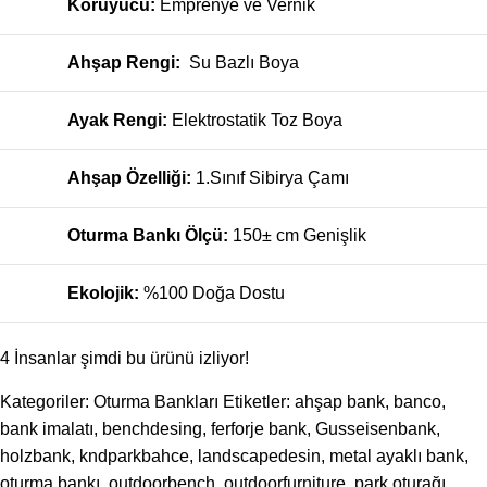
Koruyucu:
Emprenye ve Vernik
Ahşap Rengi:
Su Bazlı Boya
Ayak Rengi:
Elektrostatik Toz Boya
Ahşap Özelliği:
1.Sınıf Sibirya Çamı
Oturma Bankı Ölçü:
150± cm Genişlik
Ekolojik:
%100 Doğa Dostu
4
İnsanlar şimdi bu ürünü izliyor!
Kategoriler:
Oturma Bankları
Etiketler:
ahşap bank
,
banco
,
bank imalatı
,
benchdesing
,
ferforje bank
,
Gusseisenbank
,
holzbank
,
kndparkbahce
,
landscapedesin
,
metal ayaklı bank
,
oturma bankı
,
outdoorbench
,
outdoorfurniture
,
park oturağı
,