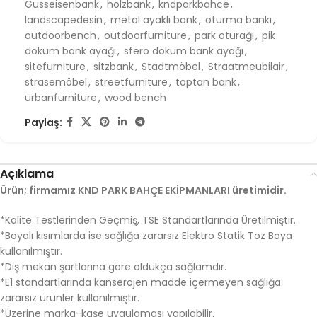
Gusseisenbank
,
holzbank
,
kndparkbahce
,
landscapedesin
,
metal ayaklı bank
,
oturma bankı
,
outdoorbench
,
outdoorfurniture
,
park oturağı
,
pik
döküm bank ayağı
,
sfero döküm bank ayağı
,
sitefurniture
,
sitzbank
,
Stadtmöbel
,
Straatmeubilair
,
strasemöbel
,
streetfurniture
,
toptan bank
,
urbanfurniture
,
wood bench
Paylaş:
Açıklama
Ürün; firmamız KND PARK BAHÇE EKİPMANLARI üretimidir.
*Kalite Testlerinden Geçmiş, TSE Standartlarında Üretilmiştir.
*Boyalı kısımlarda ise sağlığa zararsız Elektro Statik Toz Boya
kullanılmıştır.
*Dış mekan şartlarına göre oldukça sağlamdır.
*E1 standartlarında kanserojen madde içermeyen sağlığa
zararsız ürünler kullanılmıştır.
*Üzerine marka-kaşe uygulaması yapılabilir.