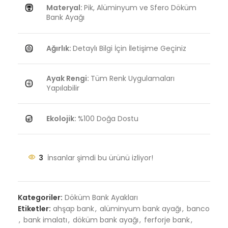
Materyal:
Pik, Alüminyum ve Sfero Döküm
Bank Ayağı
Ağırlık:
Detaylı Bilgi İçin İletişime Geçiniz
Ayak Rengi:
Tüm Renk Uygulamaları
Yapılabilir
Ekolojik:
%100 Doğa Dostu
3
İnsanlar şimdi bu ürünü izliyor!
Kategoriler:
Döküm Bank Ayakları
Etiketler:
ahşap bank
,
alüminyum bank ayağı
,
banco
,
bank imalatı
,
döküm bank ayağı
,
ferforje bank
,