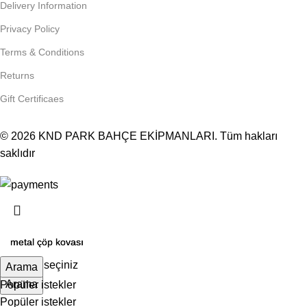
Delivery Information
Privacy Policy
Terms & Conditions
Returns
Gift Certificaes
© 2026
KND PARK BAHÇE EKİPMANLARI
. Tüm hakları
saklıdır
Kategori seçiniz
Arama
Arama
Popüler istekler
Popüler istekler