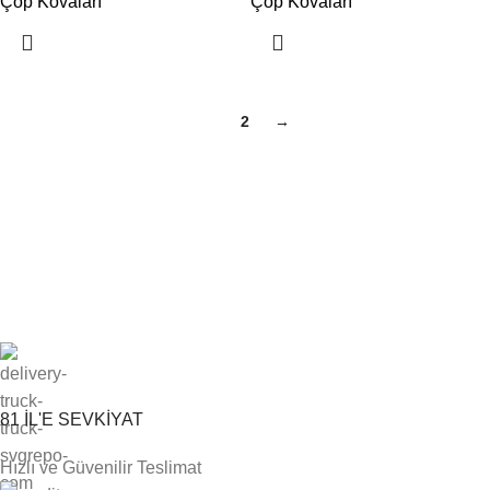
Çöp Kovaları
Çöp Kovaları
1
2
→
81 İL'E SEVKİYAT
Hızlı ve Güvenilir Teslimat