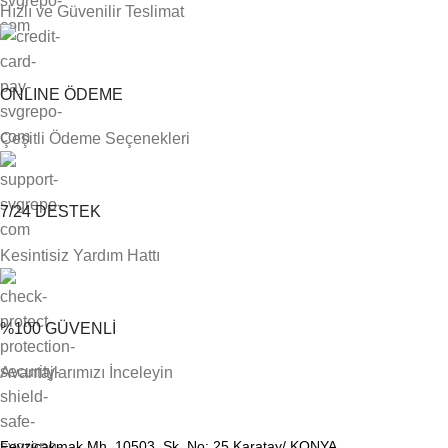
Hızlı ve Güvenilir Teslimat
ONLINE ÖDEME
Çeşitli Ödeme Seçenekleri
7/24 DESTEK
Kesintisiz Yardım Hattı
%100 GÜVENLİ
Avantajlarımızı İnceleyin
Fevziçakmak Mh. 10503. Sk. No: 25 Karatay/ KONYA