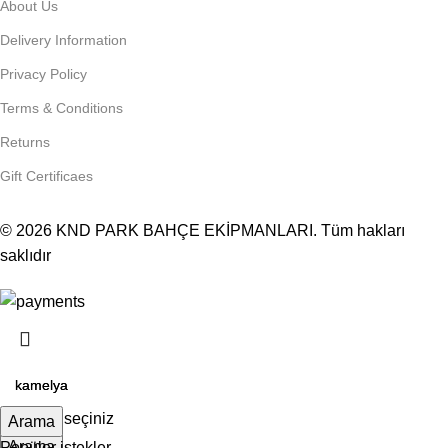
About Us
Delivery Information
Privacy Policy
Terms & Conditions
Returns
Gift Certificaes
© 2026
KND PARK BAHÇE EKİPMANLARI
. Tüm hakları
saklıdır
Kategori seçiniz
Arama
Arama
Popüler istekler