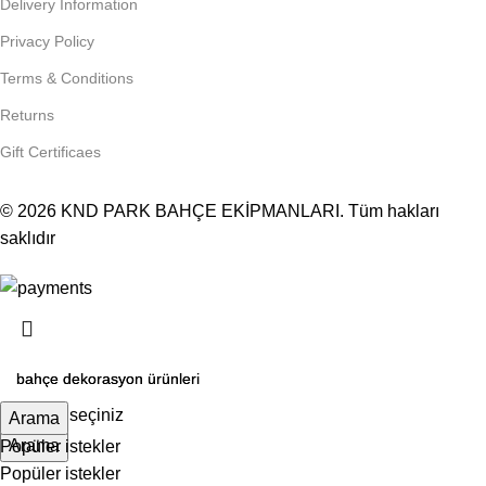
Delivery Information
Privacy Policy
Terms & Conditions
Returns
Gift Certificaes
© 2026
KND PARK BAHÇE EKİPMANLARI
. Tüm hakları
saklıdır
Kategori seçiniz
Arama
Arama
Popüler istekler
Popüler istekler