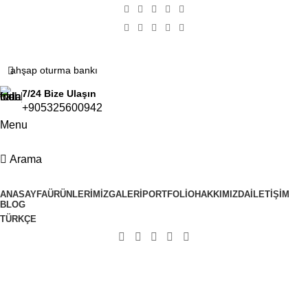
7/24 Bize Ulaşın
+905325600942
Menu
Arama
ÜRÜN KATEGORİLERİ
ANASAYFA
ÜRÜNLERIMIZ
GALERI
PORTFOLIO
HAKKIMIZDA
İLETIŞIM
BLOG
TÜRKÇE
Arama sonuçları: “ahşap oturma
bankı”